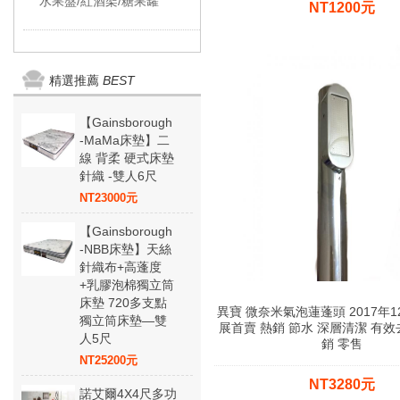
水果盤/紅酒架/糖果罐
NT1200元
精選推薦
BEST
【Gainsborough
-MaMa床墊】二
線 背柔 硬式床墊
針織 -雙人6尺
NT23000元
【Gainsborough
-NBB床墊】天絲
針織布+高蓬度
+乳膠泡棉獨立筒
床墊 720多支點
異寶 微奈米氣泡蓮蓬頭 2017年
獨立筒床墊—雙
展首賣 熱銷 節水 深層清潔 有效
人5尺
銷 零售
NT25200元
NT3280元
諾艾爾4X4尺多功