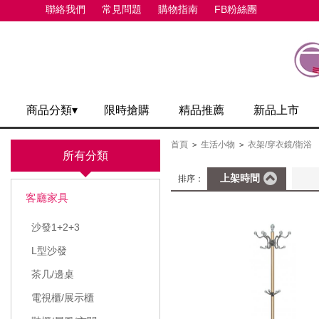
聯絡我們
常見問題
購物指南
FB粉絲團
商品分類▾
限時搶購
精品推薦
新品上市
首頁
生活小物
衣架/穿衣鏡/衛浴
>
>
所有分類
上架時間
排序：
客廳家具
沙發1+2+3
L型沙發
茶几/邊桌
電視櫃/展示櫃