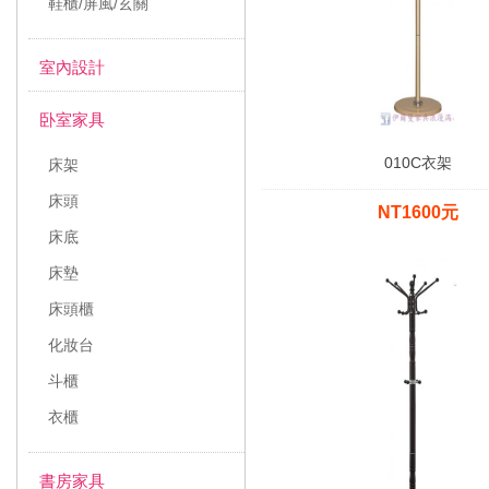
鞋櫃/屏風/玄關
室內設計
卧室家具
010C衣架
床架
床頭
NT1600元
床底
床墊
床頭櫃
化妝台
斗櫃
衣櫃
書房家具