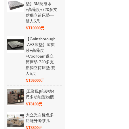
墊】3M防潑水
+高蓬度+720多支
點獨立筒床墊—
雙人5尺
NT10000元
【Gainsborough
-AA3床墊】涼爽
紗+高蓬度
+Coolfoam獨立
筒床墊 720多支
點獨立筒床墊-雙
人5尺
NT36000元
[工業風]哈麥德4
尺多功能置物櫃
NT8100元
大立光白橡色多
功能升降茶几
NT8800元