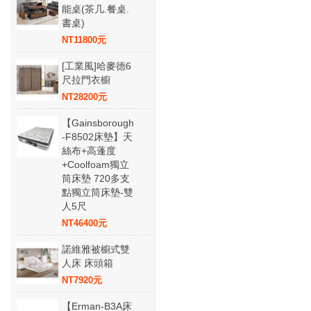
能桌(茶几.餐桌.
書桌)
NT11800元
[工業風]哈麥德6
尺拉門衣櫥
NT28200元
【Gainsborough
-F8502床墊】天
絲布+高蓬度
+Coolfoam獨立
筒床墊 720多支
點獨立筒床墊-雙
人5尺
NT46400元
諾維雅被櫥式雙
人床 床頭箱
NT7920元
【Erman-B3A床