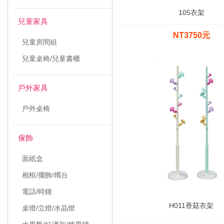
105衣架
兒童家具
NT3750元
兒童房間組
兒童桌椅/兒童書櫃
戶外家具
戶外桌椅
傢飾
面紙盒
相框/擺飾/燭台
電話/時鐘
H011香菇衣架
桌燈/立燈/水晶燈