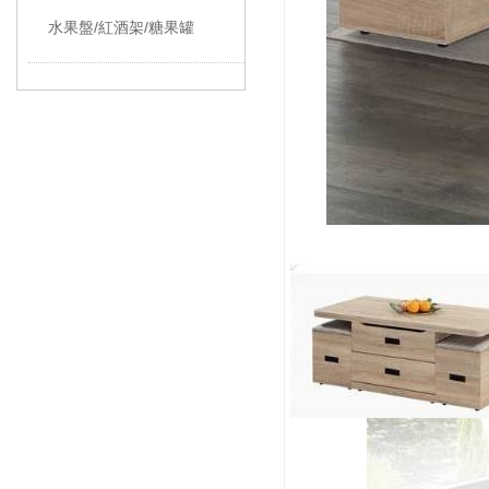
水果盤/紅酒架/糖果罐