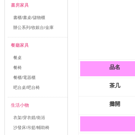
書房家具
書櫃/書桌/儲物櫃
辦公系列/收銀台/金庫
餐廳家具
餐桌
品名
餐椅
餐櫃/電器櫃
茶几
吧台桌/吧台椅
攤開
生活小物
衣架/穿衣鏡/衛浴
沙發床/吊籃/輔助椅