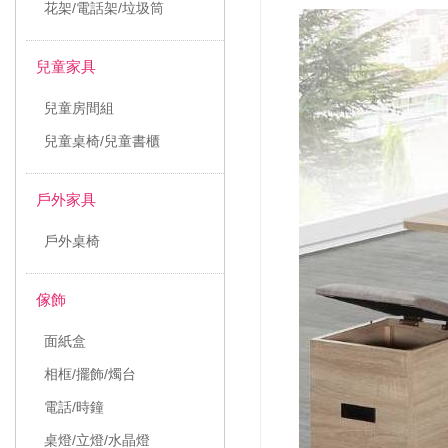
花架/電話架/垃圾筒
兒童家具
兒童房間組
兒童桌椅/兒童書櫃
戶外家具
戶外桌椅
傢飾
面紙盒
相框/擺飾/燭台
電話/時鐘
桌燈/立燈/水晶燈