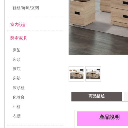
鞋櫃/屏風/玄關
室內設計
卧室家具
床架
床頭
床底
床墊
床頭櫃
商品描述
化妝台
斗櫃
衣櫃
產品說明