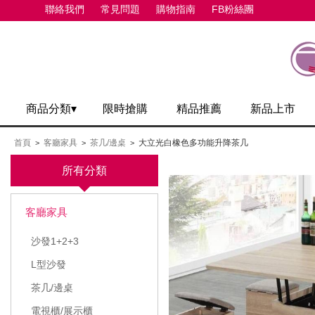
聯絡我們
常見問題
購物指南
FB粉絲團
商品分類▾
限時搶購
精品推薦
新品上市
首頁
客廳家具
茶几/邊桌
大立光白橡色多功能升降茶几
>
>
>
所有分類
客廳家具
沙發1+2+3
L型沙發
茶几/邊桌
電視櫃/展示櫃