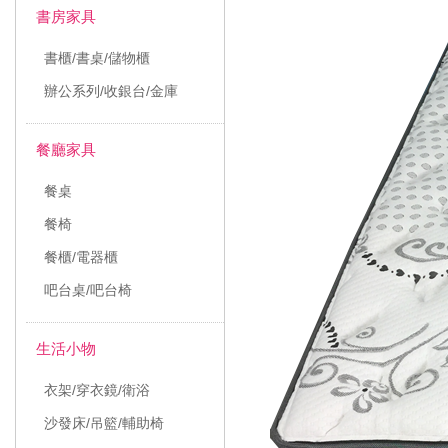
書房家具
書櫃/書桌/儲物櫃
辦公系列/收銀台/金庫
餐廳家具
餐桌
餐椅
餐櫃/電器櫃
吧台桌/吧台椅
生活小物
衣架/穿衣鏡/衛浴
沙發床/吊籃/輔助椅