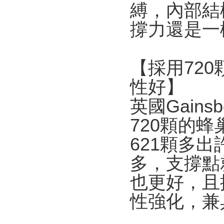
縛，內部結
撐力還是一
【採用
720
性好】
英國
Gainsb
720
顆的蜂
621
顆多出
多，支撐點
也更好，且
性強化，兼