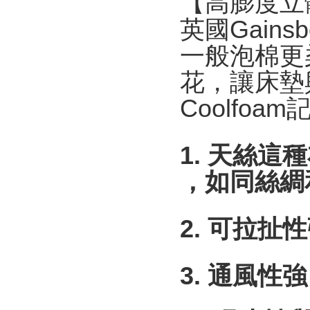
【高膨度立
英國
Gainsb
一般泡棉更
花，讓床墊
Coolfoam
1.
天絲這種
，如同絲綢
2.
可拉扯性
3.
通風性強