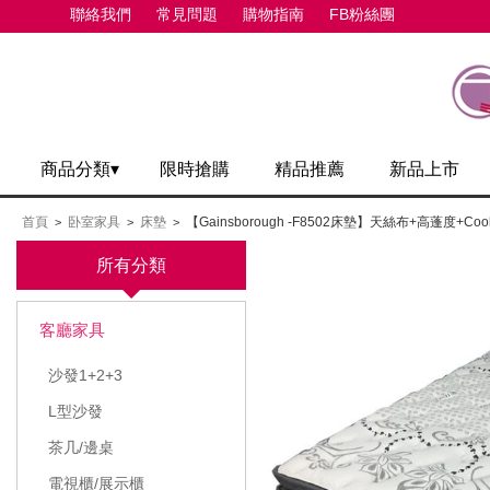
聯絡我們
常見問題
購物指南
FB粉絲團
商品分類▾
限時搶購
精品推薦
新品上市
首頁
卧室家具
床墊
【Gainsborough -F8502床墊】天絲布+高蓬度+
>
>
>
所有分類
客廳家具
沙發1+2+3
L型沙發
茶几/邊桌
電視櫃/展示櫃