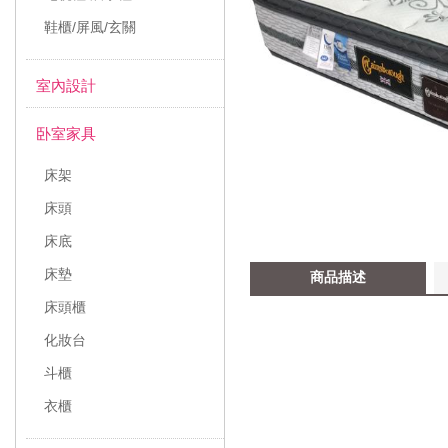
鞋櫃/屏風/玄關
室內設計
卧室家具
床架
床頭
床底
床墊
商品描述
床頭櫃
化妝台
斗櫃
衣櫃