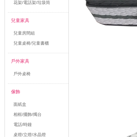
花架/電話架/垃圾筒
兒童家具
兒童房間組
兒童桌椅/兒童書櫃
戶外家具
戶外桌椅
傢飾
面紙盒
相框/擺飾/燭台
電話/時鐘
桌燈/立燈/水晶燈