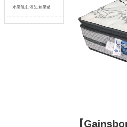
水果盤/紅酒架/糖果罐
【
Gainsbo