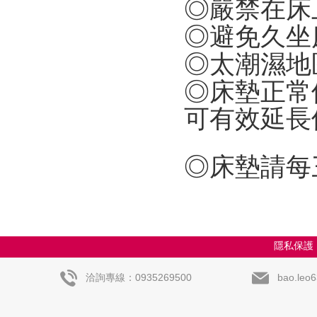
◎
嚴禁在床
◎
避免久坐
◎
太潮濕地
◎
床墊正常
可有效延長
◎
床墊
請每
隱私保護
洽詢專線：0935269500
bao.leo