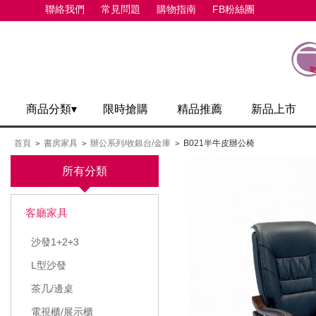
聯絡我們
常見問題
購物指南
FB粉絲團
商品分類▾
限時搶購
精品推薦
新品上市
首頁
書房家具
辦公系列/收銀台/金庫
B021半牛皮辦公椅
>
>
>
所有分類
客廳家具
沙發1+2+3
L型沙發
茶几/邊桌
電視櫃/展示櫃