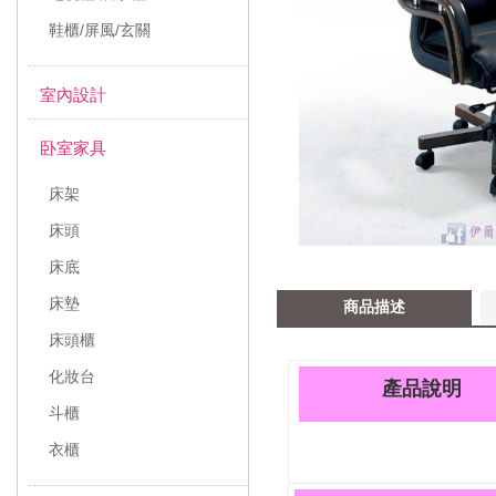
鞋櫃/屏風/玄關
室內設計
卧室家具
床架
床頭
床底
床墊
商品描述
床頭櫃
化妝台
產品說明
斗櫃
衣櫃