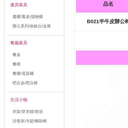
品名
書房家具
書櫃/書桌/儲物櫃
B021半牛皮辦公
辦公系列/收銀台/金庫
餐廳家具
餐桌
餐椅
餐櫃/電器櫃
吧台桌/吧台椅
生活小物
衣架/穿衣鏡/衛浴
沙發床/吊籃/輔助椅