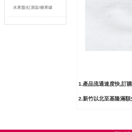
水果盤/紅酒架/糖果罐
1.
產品流通速度快
,
訂購
2.
新竹以北至基隆
滿額