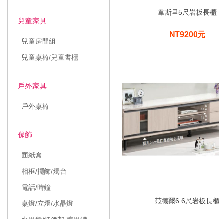
韋斯里5尺岩板長櫃
兒童家具
NT9200元
兒童房間組
兒童桌椅/兒童書櫃
戶外家具
戶外桌椅
傢飾
面紙盒
相框/擺飾/燭台
電話/時鐘
范德爾6.6尺岩板長
桌燈/立燈/水晶燈