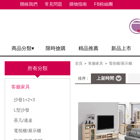
聯絡我們
常見問題
購物指南
FB粉絲團
商品分類▾
限時搶購
精品推薦
新品上市
首頁
客廳家具
電視櫃/展示櫃
>
>
所有分類
上架時間
排序：
客廳家具
沙發1+2+3
L型沙發
茶几/邊桌
電視櫃/展示櫃