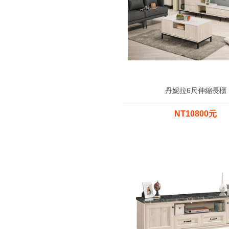
丹妮拉6尺伸縮長櫃
NT10800元