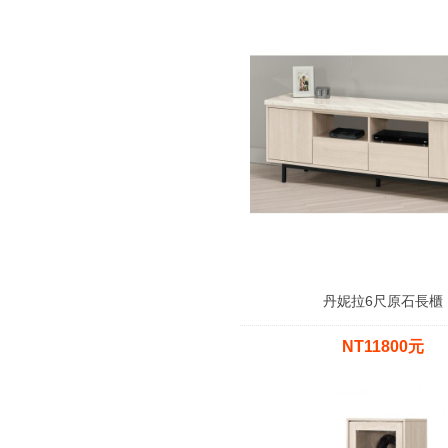
丹妮拉6尺原石長櫃
NT11800元