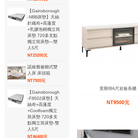
【Gainsborough
-NBB床墊】天絲
針織布+高蓬度
+乳膠泡棉獨立筒
床墊 720多支點
獨立筒床墊—雙
人5尺
NT25200元
諾維雅被櫥式雙
人床 床頭箱
NT7920元
里斯特6尺岩板長櫃
【Gainsborough
-F8502床墊】天
NT9500元
絲布+高蓬度
+Coolfoam獨立
筒床墊 720多支
點獨立筒床墊-雙
人5尺
NT46400元