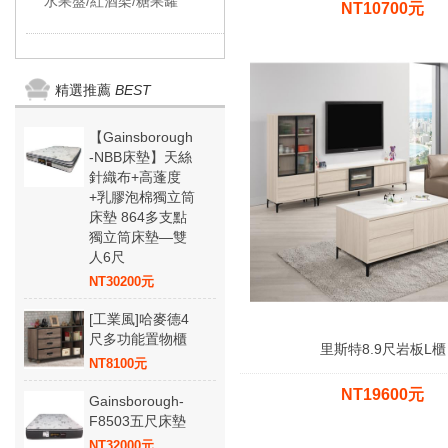
水果盤/紅酒架/糖果罐
NT10700元
精選推薦
BEST
【Gainsborough
-NBB床墊】天絲
針織布+高蓬度
+乳膠泡棉獨立筒
床墊 864多支點
獨立筒床墊—雙
人6尺
NT30200元
[工業風]哈麥德4
尺多功能置物櫃
里斯特8.9尺岩板L櫃
NT8100元
NT19600元
Gainsborough-
F8503五尺床墊
NT32000元