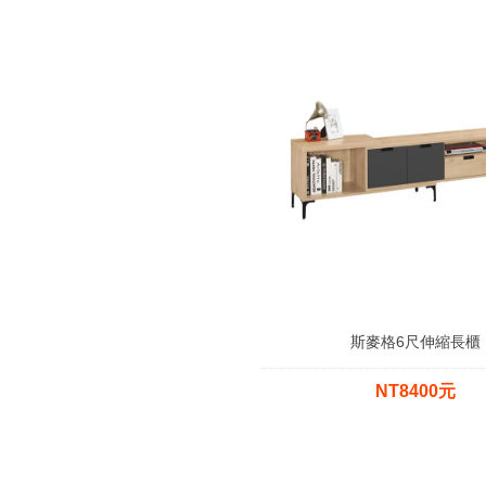
斯麥格6尺伸縮長櫃
NT8400元