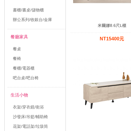
書櫃/書桌/儲物櫃
辦公系列/收銀台/金庫
米爾娜8.6尺L櫃
餐廳家具
NT15400元
餐桌
餐椅
餐櫃/電器櫃
吧台桌/吧台椅
生活小物
衣架/穿衣鏡/衛浴
沙發床/吊籃/輔助椅
花架/電話架/垃圾筒