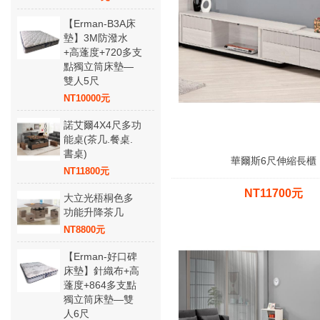
【Erman-B3A床
墊】3M防潑水
+高蓬度+720多支
點獨立筒床墊—
雙人5尺
NT10000元
諾艾爾4X4尺多功
能桌(茶几.餐桌.
書桌)
華爾斯6尺伸縮長櫃
NT11800元
NT11700元
大立光梧桐色多
功能升降茶几
NT8800元
【Erman-好口碑
床墊】針織布+高
蓬度+864多支點
獨立筒床墊—雙
人6尺