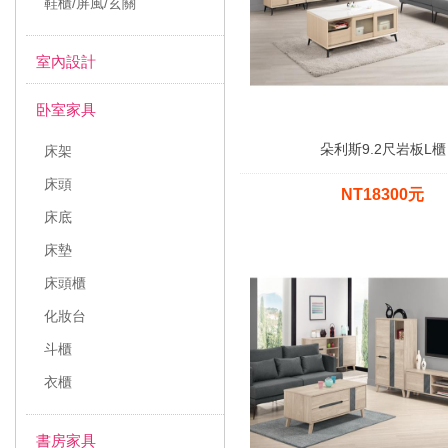
鞋櫃/屏風/玄關
室內設計
卧室家具
朵利斯9.2尺岩板L櫃
床架
床頭
NT18300元
床底
床墊
床頭櫃
化妝台
斗櫃
衣櫃
書房家具