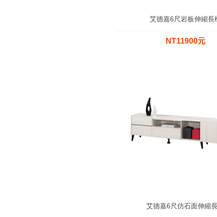
艾德嘉6尺岩板伸縮長
NT11900元
艾德嘉6尺仿石面伸縮